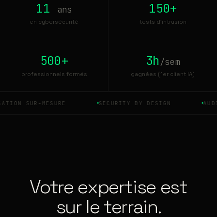
11
150+
ans
en cybersécurité
tests d'intrusion
500+
3h
/sem
professionnels formés
gagnées (1er client IA)
ON SUR-MESURE
SECURITY BY DESIGN
AUDIT &
Votre expertise est
sur le terrain.