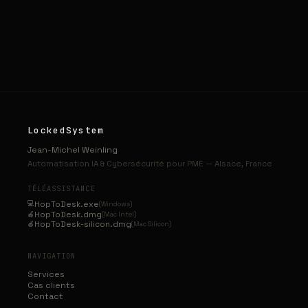
LockedSystem
Jean-Michel Weinling
Automatisation IA & Cybersécurité pour PME — Alsace, France
TÉLÉASSISTANCE
💻
HopToDesk.exe
(Windows)
HopToDesk.dmg
🍎
(Mac Intel)
HopToDesk-silicon.dmg
🍎
(Mac Silicon)
NAVIGATION
Services
Cas clients
Contact