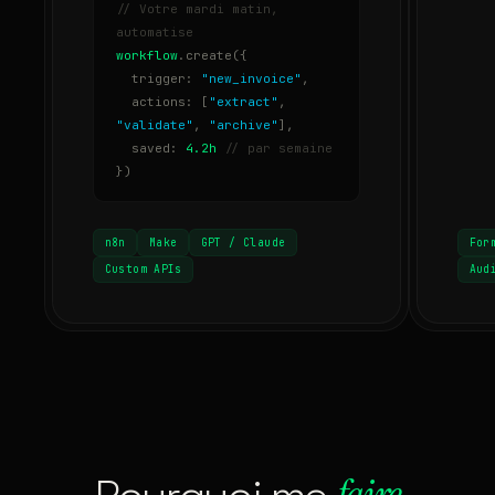
// Votre mardi matin,
automatise
workflow
.create({
trigger:
"new_invoice"
,
actions: [
"extract"
,
"validate"
,
"archive"
],
saved:
4.2h
// par semaine
})
n8n
Make
GPT / Claude
For
Custom APIs
Aud