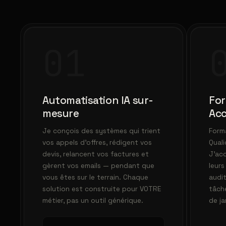
01
Automatisation IA sur-
For
mesure
Ac
Je conçois des systèmes qui trient
Form
vos appels d'offres, rédigent vos
Quali
devis, relancent vos factures et
J'ac
gèrent vos emails — pendant que
leurs
vous êtes sur le terrain. Chaque
audit
solution est construite pour VOTRE
tâch
métier, pas un outil générique.
de j