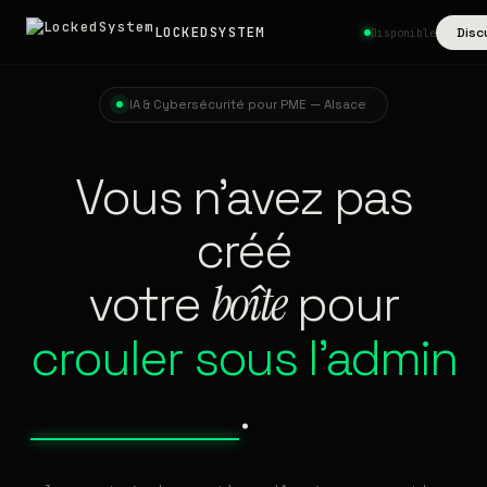
LOCKEDSYSTEM
Disc
Disponible
IA & Cybersécurité pour PME — Alsace
Vous n'avez pas
créé
votre
boîte
pour
crouler sous l'admin
.